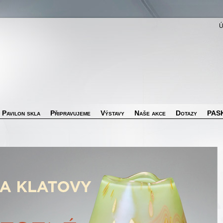
Pavilon skla
Připravujeme
Výstavy
Naše akce
Dotazy
PASK