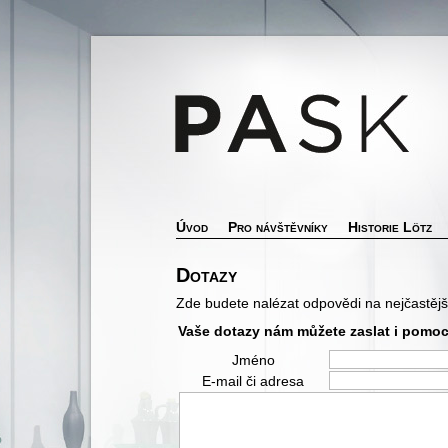
Úvod
Pro návštěvníky
Historie Lötz
Dotazy
Zde budete nalézat odpovědi na nejčastěj
Vaše dotazy nám můžete zaslat i pomocí
Jméno
E-mail či adresa