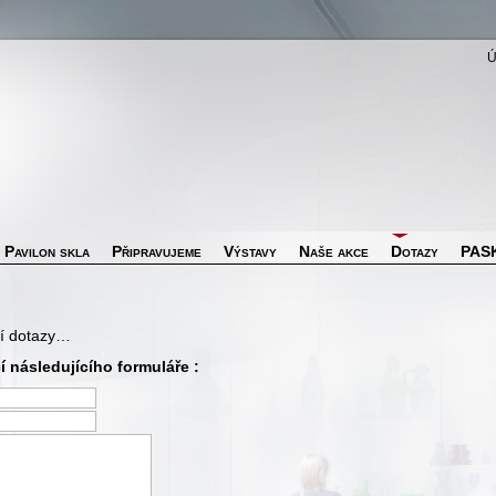
Pavilon skla
Připravujeme
Výstavy
Naše akce
Dotazy
PASK
ší dotazy…
 následujícího formuláře :