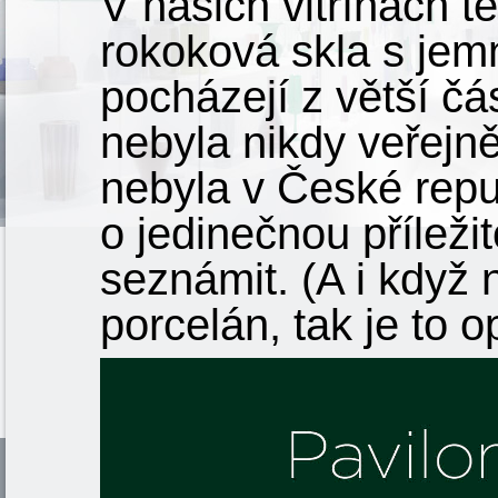
V našich vitrínách te
rokoková skla s jem
pocházejí z větší č
nebyla nikdy veřejn
nebyla v České republ
o jedinečnou příleži
seznámit. (A i když 
porcelán, tak je to o