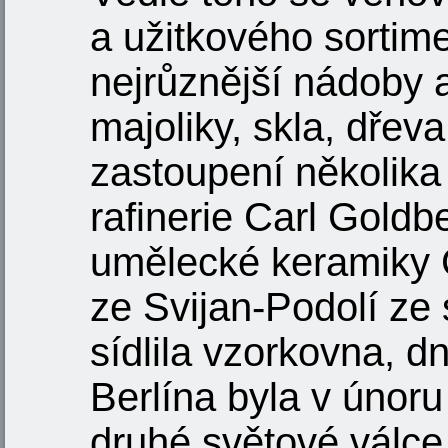
a užitkového sortim
nejrůznější nádoby 
majoliky, skla, dřev
zastoupení několika
rafinerie Carl Goldb
umělecké keramiky 
ze Svijan-Podolí ze
sídlila vzorkovna, dn
Berlína byla v únor
druhé světové válc