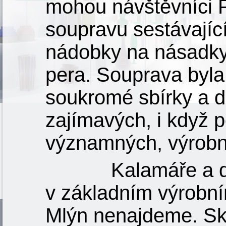
mohou návštěvníci P
soupravu sestávající
nádobky na násadky
pera. Souprava byla
soukromé sbírky a d
zajímavých, i když 
významných, výrobní
Kalamáře a d
v základním výrobní
Mlýn nenajdeme. Skl