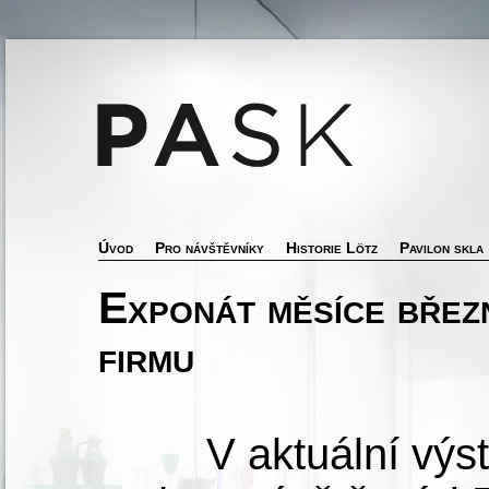
Úvod
Pro návštěvníky
Historie Lötz
Pavilon skla
Exponát měsíce břez
firmu
V aktuální výstavě