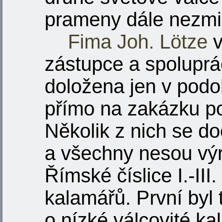
prameny dále nezmiň
Fima Joh. Lötze
v
zástupce a spolupr
doložena jen v pod
přímo na zakázku po
Několik z nich se 
a všechny nesou výr
Římské číslice I.-III
kalamářů. První byl 
o nízké válcovité k