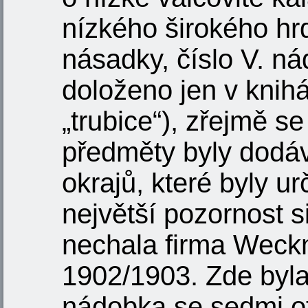
nízkého širokého hrd
násadky, číslo V. ná
doloženo jen v knihá
„trubice“), zřejmě s
předměty byly dodá
okrajů, které byly u
největší pozornost s
nechala firma Weckm
1902/1903. Zde byla
nádobka se sedmi o