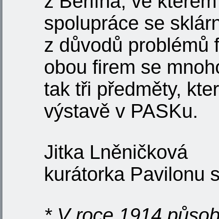
z Berlína, ve kterém
spolupráce se sklár
z důvodů problémů f
obou firem se mnoho
tak tři předměty, kt
výstavě v PASKu.
Jitka Lněničková
kurátorka Pavilonu s
* V roce 1914 působil