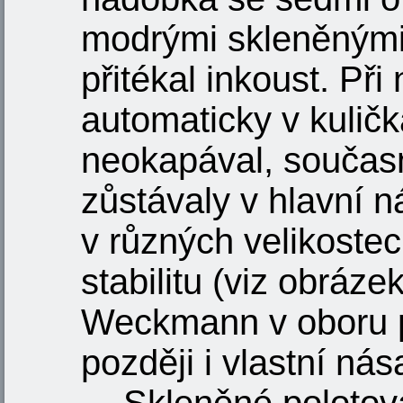
modrými skleněnými 
přitékal inkoust. Př
automaticky v kuličká
neokapával, současn
zůstávaly v hlavní 
v různých velikostec
stabilitu (viz obráze
Weckmann v oboru p
později i vlastní ná