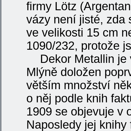
firmy Lötz (Argentan
vázy není jisté, zda
ve velikosti 15 cm n
1090/232, protože js
Dekor Metallin je
Mlýně doložen poprv
větším množství ně
o něj podle knih fak
1909 se objevuje v o
Naposledy jej knihy 