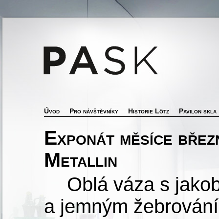
Úvod
Pro návštěvníky
Historie Lötz
Pavilon skla
Exponát měsíce břez
Metallin
Oblá váza s jak
a jemným žebrování