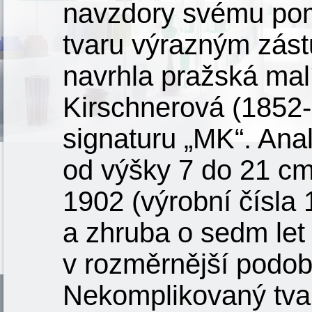
navzdory svému po
tvaru výrazným zást
navrhla pražská mal
Kirschnerová (1852-
signaturu „MK“. Anal
od výšky 7 do 21 cm
1902 (výrobní čísla
a zhruba o sedm let 
v rozměrnější podob
Nekomplikovaný tvar