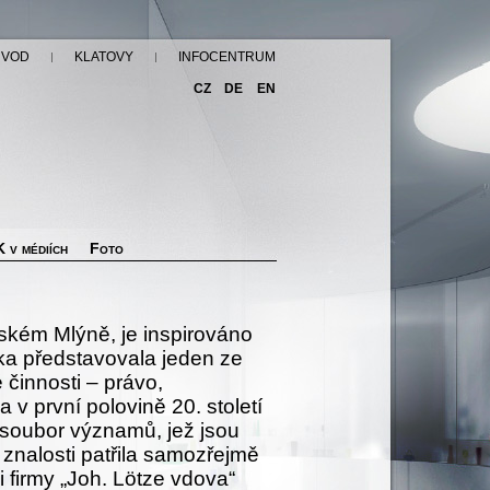
ÚVOD
KLATOVY
INFOCENTRUM
CZ
DE
EN
 v médiích
Foto
ském Mlýně, je inspirováno
ika představovala jeden ze
činnosti – právo,
a v první polovině 20. století
 soubor významů, jež jsou
é znalosti patřila samozřejmě
ci firmy „Joh. Lötze vdova“