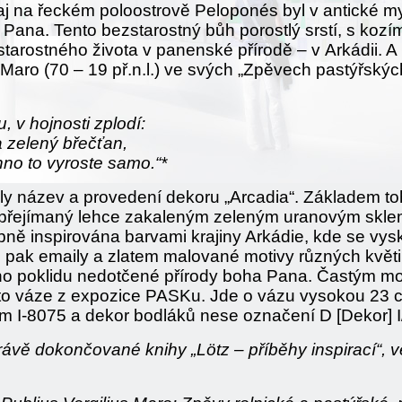
raj na řeckém poloostrově Peloponés byl v antické 
ů Pana. Tento bezstarostný bůh porostlý srstí, s koz
tarostného života v panenské přírodě – v Arkádii. A 
 Maro (70 – 19 př.n.l.) ve svých „Zpěvech pastýřskýc
, v hojnosti zplodí:
a zelený břečťan,
hno to vyroste samo.“*
aly název a provedení dekoru „Arcadia“. Základem to
l přejímaný lehce zakaleným zeleným uranovým sklem
ně inspirována barvami krajiny Arkádie, kde se vys
pak emaily a zlatem malované motivy různých květin 
ho poklidu nedotčené přírody boha Pana. Častým mot
éto váze z expozice PASKu. Jde o vázu vysokou 23 c
em I-8075 a dekor bodláků nese označení D
[Dekor]
I
ávě dokončované knihy „Lötz – příběhy inspirací“, ve