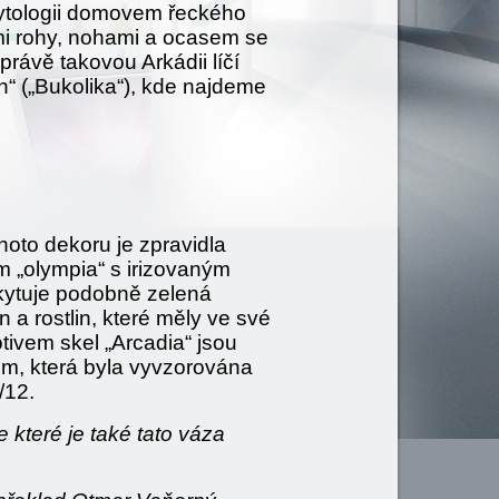
mytologii domovem řeckého
ími rohy, nohami a ocasem se
právě takovou Arkádii líčí
h“ („Bukolika“), kde najdeme
hoto dekoru je zpravidla
 „olympia“ s irizovaným
kytuje podobně zelená
a rostlin, které měly ve své
ivem skel „Arcadia“ jsou
m, která byla vyvzorována
/12.
 které je také tato váza