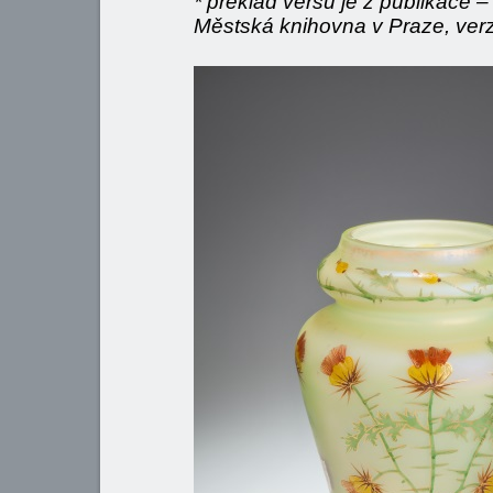
* překlad veršů je z publikace 
Městská knihovna v Praze, verz