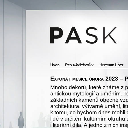
Úvod
Pro návštěvníky
Historie Lötz
Exponát měsíce února 2023 – P
Mnoho dekorů, které známe z pr
antickou mytologií a uměním. To
základních kamenů obecné vzděl
architektura, výtvarné umění, lite
k tomu, co bychom dnes mohli o
lidé v určitém kulturním okruhu 
i literární díla. A jedno z nich 