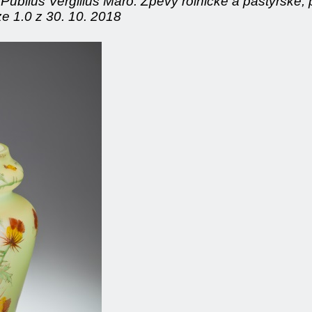
– Publius Vergilius Maro: Zpěvy rolnické a pastýřské
e 1.0 z 30. 10. 2018