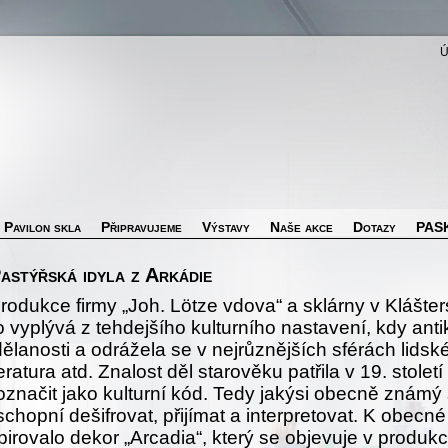
Pavilon skla
Připravujeme
Výstavy
Naše akce
Dotazy
PASK
astýřská idyla z Arkádie
odukce firmy „Joh. Lötze vdova“ a sklárny v Klášter
 vyplývá z tehdejšího kulturního nastavení, kdy ant
anosti a odrážela se v nejrůznějších sférách lidské 
ratura atd. Znalost děl starověku patřila v 19. století 
značit jako kulturní kód. Tedy jakýsi obecně známý
schopní dešifrovat, přijímat a interpretovat. K obecn
inspirovalo dekor „Arcadia“, který se objevuje v produk