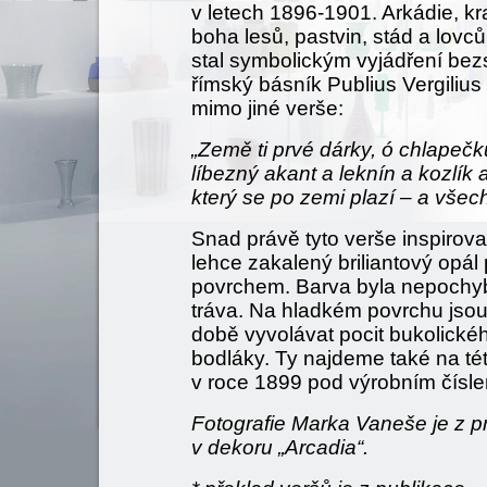
v letech 1896-1901. Arkádie, k
boha lesů, pastvin, stád a lovc
stal symbolickým vyjádření bezs
římský básník Publius Vergilius
mimo jiné verše:
„Země ti prvé dárky, ó chlapečku
líbezný akant a leknín a kozlík 
který se po zemi plazí – a všec
Snad právě tyto verše inspirov
lehce zakalený briliantový opá
povrchem. Barva byla nepochyb
tráva. Na hladkém povrchu jsou 
době vyvolávat pocit bukolické
bodláky. Ty najdeme také na t
v roce 1899 pod výrobním čísl
Fotografie Marka Vaneše je z pr
v dekoru „Arcadia“.