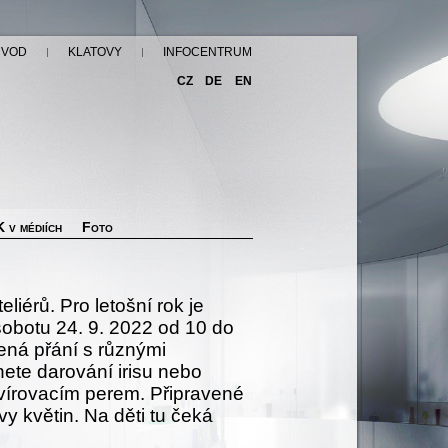
ÚVOD
KLATOVY
INFOCENTRUM
CZ
DE
EN
 v médiích
Foto
liérů. Pro letošní rok je
sobotu 24. 9. 2022 od 10 do
vená přání s různými
ete darování irisu nebo
avírovacím perem. Připravené
y květin. Na děti tu čeká