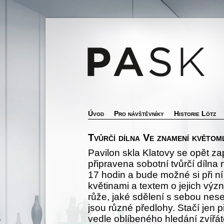
Úvod
Pro návštěvníky
Historie Lötz
Tvůrčí dílna Ve znamení květom
Pavilon skla Klatovy se opět zap
připravena sobotní tvůrčí dílna
17 hodin a bude možné si při ní
květinami a textem o jejich vý
růže, jaké sdělení s sebou nese
jsou různé předlohy. Stačí jen 
vedle oblíbeného hledání zvířát