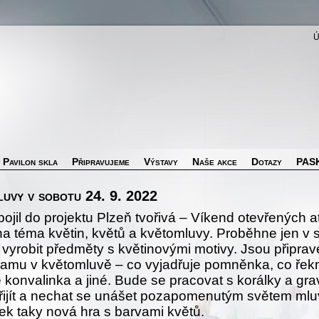
Pavilon skla
Připravujeme
Výstavy
Naše akce
Dotazy
PASK
luvy v sobotu 24. 9. 2022
ojil do projektu Plzeň tvořivá – Víkend otevřených ate
 na téma květin, květů a květomluvy. Proběhne jen v 
 vyrobit předměty s květinovými motivy. Jsou připra
znamu v květomluvě – co vyjadřuje pomněnka, co řekn
 konvalinka a jiné. Bude se pracovat s korálky a gr
přijít a nechat se unášet pozapomenutým světem mluv
ek taky nová hra s barvami květů.