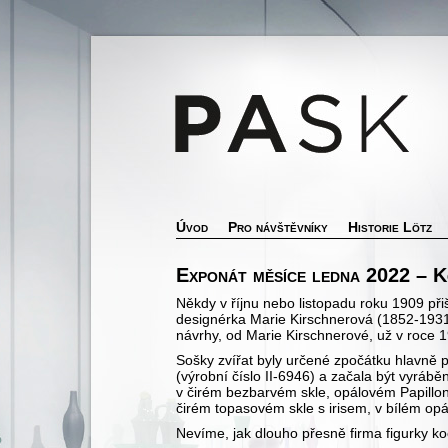
Úvod
Pro návštěvníky
Historie Lötz
Exponát měsíce ledna 2022 – 
Někdy v říjnu nebo listopadu roku 1909 přiš
designérka Marie Kirschnerová (1852-1931),
návrhy, od Marie Kirschnerové, už v roce 
Sošky zvířat byly určené zpočátku hlavně p
(výrobní číslo II-6946) a začala být vyráb
v čirém bezbarvém skle, opálovém Papillonu,
čirém topasovém skle s irisem, v bílém o
Nevíme, jak dlouho přesně firma figurky ko