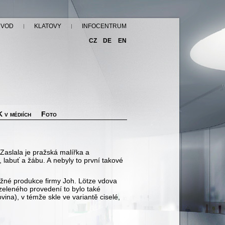
ÚVOD
KLATOVY
INFOCENTRUM
CZ
DE
EN
 v médiích
Foto
 Zaslala je pražská malířka a
 labuť a žábu. A nebyly to první takové
běžné produkce firmy Joh. Lötze vdova
 zeleného provedení to bylo také
ina), v témže skle ve variantě ciselé,
d.