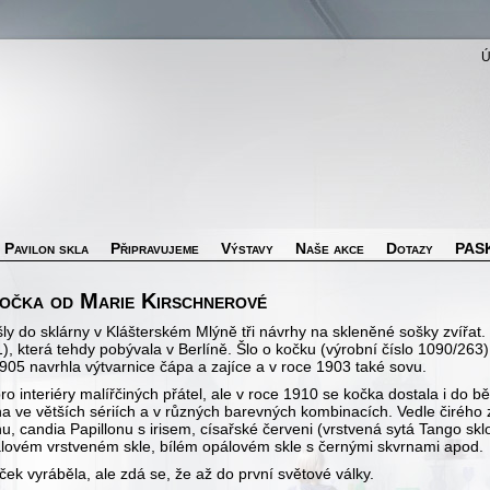
Pavilon skla
Připravujeme
Výstavy
Naše akce
Dotazy
PASK
Kočka od Marie Kirschnerové
ly do sklárny v Klášterském Mlýně tři návrhy na skleněné sošky zvířat.
 která tehdy pobývala v Berlíně. Šlo o kočku (výrobní číslo 1090/263),
1905 navrhla výtvarnice čápa a zajíce a v roce 1903 také sovu.
ro interiéry malířčiných přátel, ale v roce 1910 se kočka dostala i do 
ěna ve větších sériích a v různých barevných kombinacích. Vedle čirého
 candia Papillonu s irisem, císařské červeni (vrstvená sytá Tango sklov
pálovém vrstveném skle, bílém opálovém skle s černými skvrnami apo
ček vyráběla, ale zdá se, že až do první světové války.