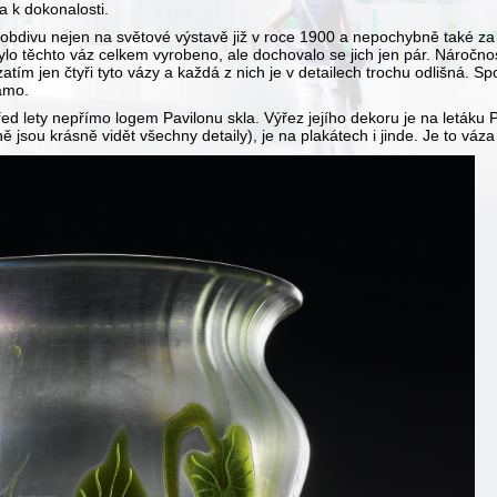
a k dokonalosti.
bdivu nejen na světové výstavě již v roce 1900 a nepochybně také za n
lo těchto váz celkem vyrobeno, ale dochovalo se jich jen pár. Náročnost
tím jen čtyři tyto vázy a každá z nich je v detailech trochu odlišná. Spo
námo.
ed lety nepřímo logem Pavilonu skla. Výřez jejího dekoru je na letáku P
ě jsou krásně vidět všechny detaily), je na plakátech i jinde. Je to váza