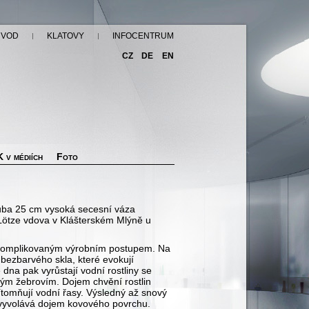
ÚVOD
KLATOVY
INFOCENTRUM
CZ
DE
EN
 v médiích
Foto
hruba 25 cm vysoká secesní váza
 Lötze vdova v Klášterském Mlýně u
ě komplikovaným výrobním postupem. Na
 bezbarvého skla, které evokují
na pak vyrůstají vodní rostliny se
ytým žebrovím. Dojem chvění rostlin
ítomňují vodní řasy. Výsledný až snový
é vyvolává dojem kovového povrchu.