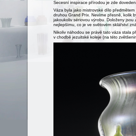
Secesní inspirace přírodou je zde doveden
Váza byla jako mistrovské dílo předmětem o
druhou Grand Prix. Nevíme přesně, kolik by
jakoukoliv sériovou výrobu. Doloženy jsou za
nejlepšímu, co je ve světovém sklářství z
Nikoliv náhodou se právě tato váza stala př
v chodbě jezuitské koleje (na této zvětšenin