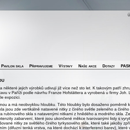
Pavilon skla
Připravujeme
Výstavy
Naše akce
Dotazy
PASK
ou
ěkteré jejich výrobků udivují již více než sto let. K takovým patří z
avu v Paříži podle návrhu Franze Hofstättera a vyrobená u firmy Joh.
le expozici.
adinou a má neobvyklou hloubku. Této hloubky bylo dosaženo poměrn
la jsou zde vertikálně natavené nitky z čirého světle zeleného a čirého
va rubínového skla s natavenými nitkami z hnědého a modrého skla. Ze d
intenzity zabarvení, které jsou ukončené měkce tvarovanými listy s vyr
ované nitky ze světlého čirého tyrkysového skla, které také jakoby zpř
ím (difuzní tenká vrstva, na které dochází k interferenci barev), kter