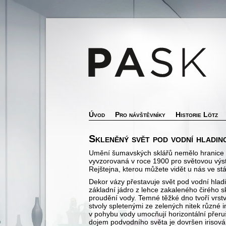
Úvod
Pro návštěvníky
Historie Lötz
Skleněný svět pod vodní hladin
Umění šumavských sklářů nemělo hranice a n
vyvzorovaná v roce 1900 pro světovou výst
Rejštejna, kterou můžete vidět u nás ve stá
Dekor vázy přestavuje svět pod vodní hl
základní jádro z lehce zakaleného čirého sk
proudění vody. Temné těžké dno tvoří vrst
stvoly spletenými ze zelených nitek různé 
v pohybu vody umocňují horizontální přeruš
dojem podvodního světa je dovršen irisován