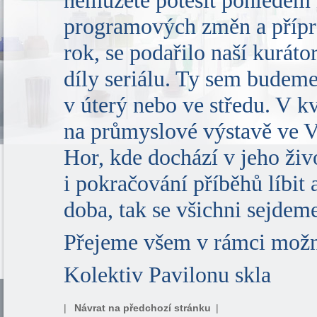
nemůžete potěšit pohledem 
programových změn a příprav
rok, se podařilo naší kuráto
díly seriálu. Ty sem budem
v úterý nebo ve středu. V k
na průmyslové výstavě ve V
Hor, kde dochází v jeho ži
i pokračování příběhů líbit 
doba, tak se všichni sejdem
Přejeme všem v rámci možno
Kolektiv Pavilonu skla
|
Návrat na předchozí stránku
|