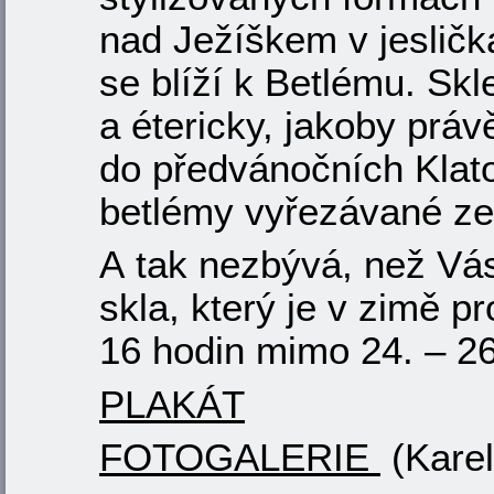
nad Ježíškem v jesličká
se blíží k Betlému. Sk
a étericky, jakoby práv
do předvánočních Klat
betlémy vyřezávané ze
A tak nezbývá, než Vá
skla, který je v zimě p
16 hodin mimo 24. – 26
PLAKÁT
FOTOGALERIE
(Kare