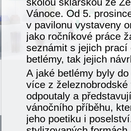
školou sklářskou ze Ž
Vánoce. Od 5. prosinc
v pavilonu vystaveny or
jako ročníkové práce ž
seznámit s jejich prací 
betlémy, tak jejich náv
A jaké betlémy byly do
více z železnobrodské f
odpoutaly a představují
vánočního příběhu, kte
jeho poetiku i poselstv
stylizovaných formách 