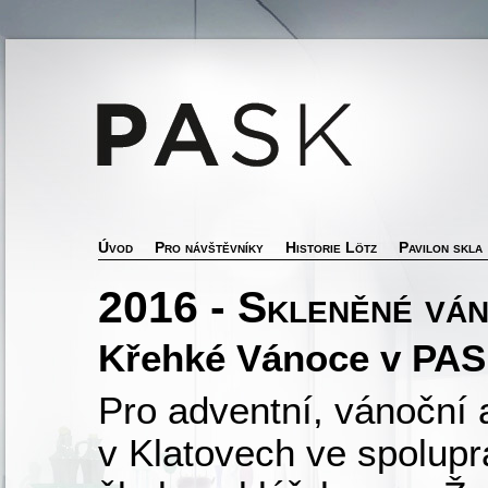
Úvod
Pro návštěvníky
Historie Lötz
Pavilon skla
2016 - Skleněné vá
Křehké Vánoce v PA
Pro adventní, vánoční 
v Klatovech ve spolup