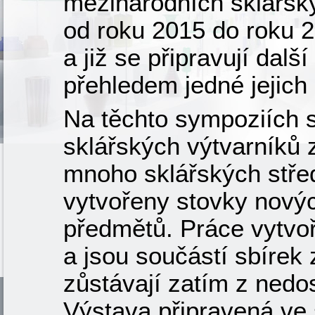
mezinárodních sklářský
od roku 2015 do roku 2
a již se připravují dalš
přehledem jedné jejich 
Na těchto sympoziích 
sklářských výtvarníků z
mnoho sklářských střed
vytvořeny stovky nový
předmětů. Práce vytvo
a jsou součástí sbírek
zůstávají zatím z nedos
Výstava připravená ve 