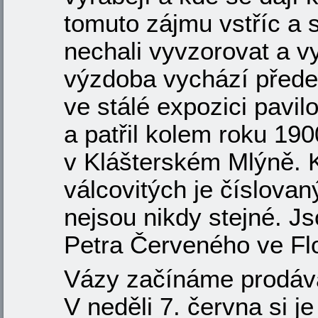
tomuto zájmu vstříc a 
nechali vyvzorovat a vy
výzdoba vychází předev
ve stálé expozici pavi
a patřil kolem roku 19
v Klášterském Mlýně. 
válcovitých je číslovan
nejsou nikdy stejné. J
Petra Červeného ve Flo
Vázy začínáme prodávat
V neděli 7. června si j