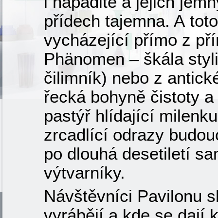
i nápadité a jejich jemn
přídech tajemna. A toto
vycházející přímo z pří
Phänomen – škála styli
čilimník) nebo z antick
řecká bohyně čistoty a
pastýř hlídající milenk
zrcadlící odrazy budouc
po dlouhá desetiletí sa
výtvarníky.
Návštěvníci Pavilonu s
vyrábějí a kde se dají k