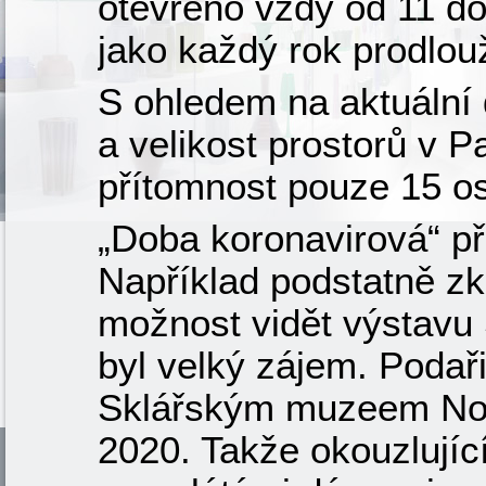
otevřeno vždy od 11 do
jako každý rok prodlou
S ohledem na aktuální 
a velikost prostorů v 
přítomnost pouze 15 o
„Doba koronavirová“ p
Například podstatně zkr
možnost vidět výstavu 
byl velký zájem. Podař
Sklářským muzeem Nový
2020. Takže okouzlují