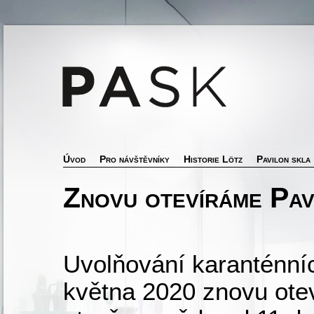
Úvod
Pro návštěvníky
Historie Lötz
Pavilon skla
Znovu otevíráme Pav
Uvolňování karanténníc
května 2020 znovu otev