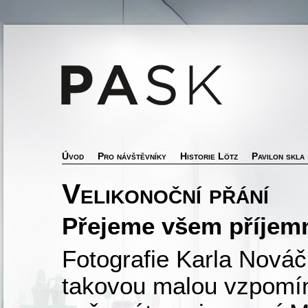
Úvod
Pro návštěvníky
Historie Lötz
Pavilon skla
Velikonoční přání
Přejeme všem příjemn
Fotografie Karla Nováčk
takovou malou vzpomín