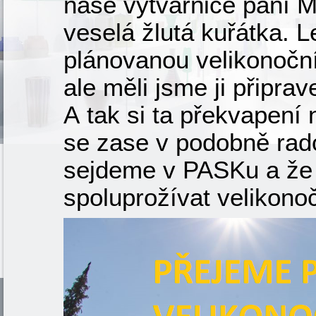
naše výtvarnice paní M
veselá žlutá kuřátka. 
plánovanou velikonočn
ale měli jsme ji připra
A tak si ta překvapení
se zase v podobně rad
sejdeme v PASKu a že 
spoluprožívat velikono