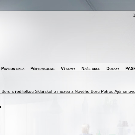
Pavilon skla
Připravujeme
Výstavy
Naše akce
Dotazy
PASK
 Boru s ředitelkou Sklářského muzea z Nového Boru Petrou Ajšmanov
u