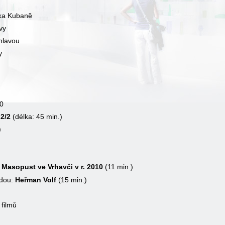
ška Kubaně
vy
Úhlavou
y
0
 2/2
(délka: 45 min.)
)
Masopust ve Vrhavči v r. 2010
(11 min.)
jdou:
Heřman Volf
(15 min.)
 filmů