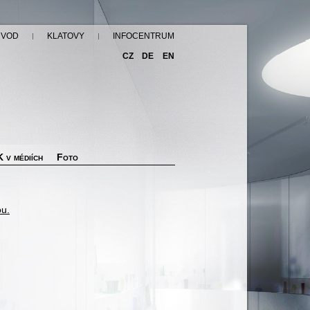
ÚVOD
KLATOVY
INFOCENTRUM
CZ
DE
EN
 v médiích
Foto
ou.