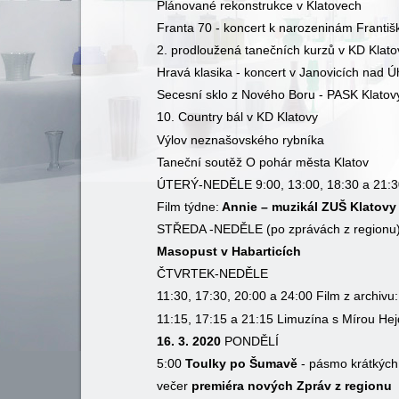
Plánované rekonstrukce v Klatovech
Franta 70 - koncert k narozeninám Franti
2. prodloužená tanečních kurzů v KD Klato
Hravá klasika - koncert v Janovicích nad 
Secesní sklo z Nového Boru - PASK Klatov
10. Country bál v KD Klatovy
Výlov neznašovského rybníka
Taneční soutěž O pohár města Klatov
ÚTERÝ-NEDĚLE 9:00, 13:00, 18:30 a 21:3
Film týdne:
Annie – muzikál ZUŠ Klatovy
STŘEDA -NEDĚLE (po zprávách z regionu
Masopust v Habarticích
ČTVRTEK-NEDĚLE
11:30, 17:30, 20:00 a 24:00 Film z archivu:
11:15, 17:15 a 21:15 Limuzína s Mírou He
16. 3. 2020
PONDĚLÍ
5:00
Toulky po Šumavě
- pásmo krátkých
večer
premiéra nových Zpráv z regionu