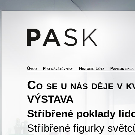
Úvod
Pro návštěvníky
Historie Lötz
Pavilon skla
Co se u nás děje v k
VÝSTAVA
Stříbřené poklady li
Stříbřené figurky svě