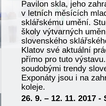
Pavilon skla, jeho zahr
v letních měsících m
sklářskému umění. Stud
školy výtvarných uměn
slovenského sklářského 
Klatov své aktuální prá
přímo pro tuto výstavu
soudobými trendy slove
Exponáty jsou i na zah
koleje.
26. 9. – 12. 11. 2017 -