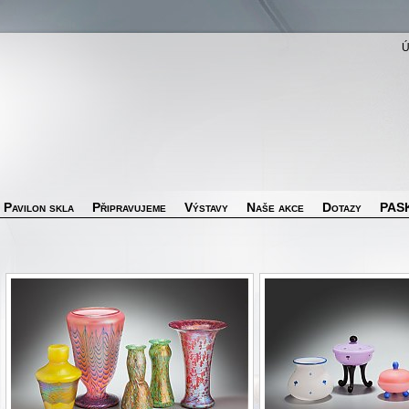
Pavilon skla
Připravujeme
Výstavy
Naše akce
Dotazy
PASK