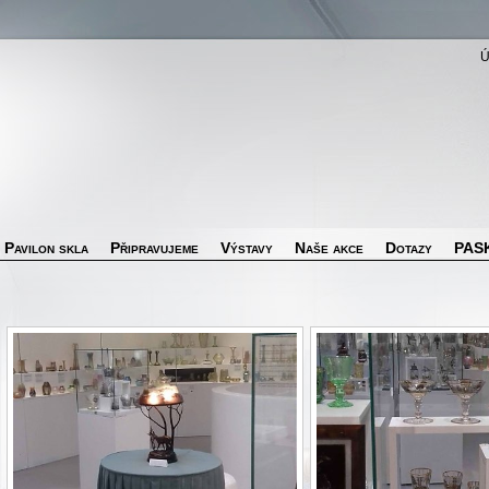
Pavilon skla
Připravujeme
Výstavy
Naše akce
Dotazy
PASK