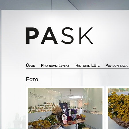
Úvod
Pro návštěvníky
Historie Lötz
Pavilon skla
Foto