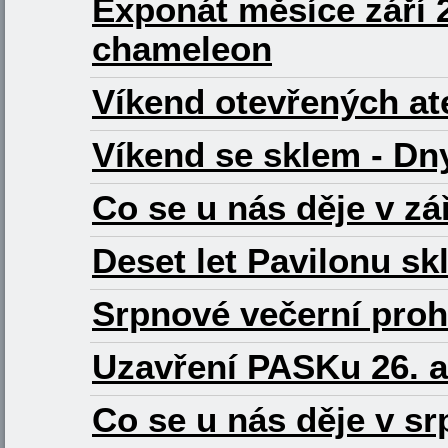
Exponát měsíce září 2
chameleon
Víkend otevřených ate
Víkend se sklem - Dn
Co se u nás děje v zá
Deset let Pavilonu sk
Srpnové večerní proh
Uzavření PASKu 26. a
Co se u nás děje v s