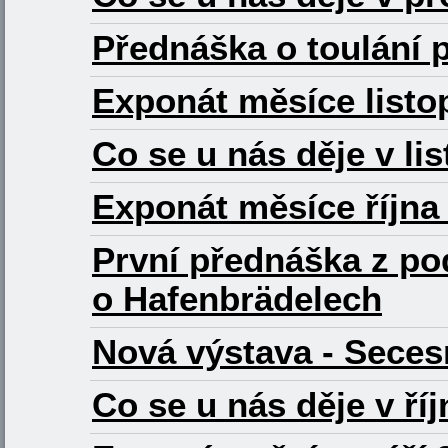
Přednáška o toulání
Exponát měsíce listo
Co se u nás děje v li
Exponát měsíce října 
První přednáška z po
o Hafenbrädelech
Nová výstava - Secesn
Co se u nás děje v ří