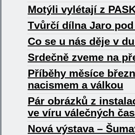
Motýli vylétají z PAS
Tvůrčí dílna Jaro po
Co se u nás děje v d
Srdečně zveme na pře
Příběhy měsíce březn
nacismem a válkou
Pár obrázků z instal
ve víru válečných ča
Nová výstava – Šumav