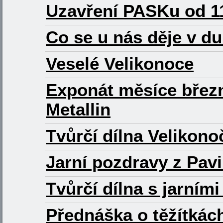
Uzavření PASKu od 11
Co se u nás děje v d
Veselé Velikonoce
Exponát měsíce březn
Metallin
Tvůrčí dílna Velikono
Jarní pozdravy z Pavi
Tvůrčí dílna s jarními
Přednáška o těžítkách