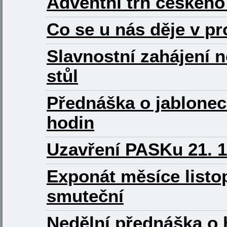
Adventní trh českého
Co se u nás děje v pr
Slavnostní zahájení 
stůl
Přednáška o jabloneck
hodin
Uzavření PASKu 21. 1
Exponát měsíce listo
smuteční
Nedělní přednáška o h