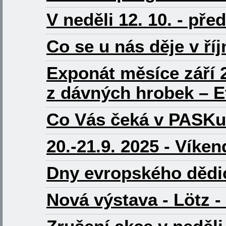
V neděli 12. 10. - př
Co se u nás děje v ří
Exponát měsíce září 
z dávných hrobek – E
Co Vás čeká v PASKu
20.-21.9. 2025 - Víke
Dny evropského dědi
Nová výstava - Lötz -