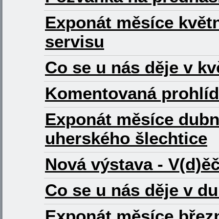
Exponát měsíce květn
servisu
Co se u nás děje v k
Komentovaná prohlíd
Exponát měsíce dubna
uherského šlechtice
Nová výstava - V(d)ě
Co se u nás děje v d
Exponát měsíce břez