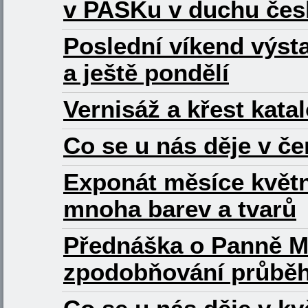
v PASKu v duchu čes
Poslední víkend výst
a ještě pondělí
Vernisáž a křest kata
Co se u nás děje v č
Exponát měsíce květ
mnoha barev a tvarů
Přednáška o Panně Ma
zpodobňování průběhu