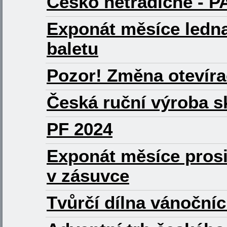
Česko netradičně - 
Exponát měsíce ledna
baletu
Pozor! Změna otevírac
Česká ruční výroba 
PF 2024
Exponát měsíce prosi
v zásuvce
Tvůrčí dílna vánoční