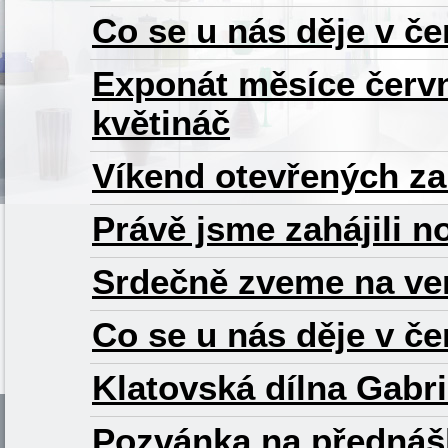
Co se u nás děje v če
Exponát měsíce červn
květináč
Víkend otevřených za
Právě jsme zahájili 
Srdečně zveme na ve
Co se u nás děje v č
Klatovská dílna Gabr
Pozvánka na přednáš