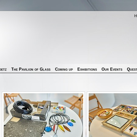
H
oetz
The Pavilion of Glass
Coming up
Exhibitions
Our Events
Quest