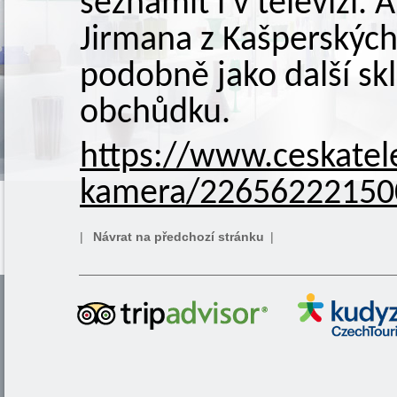
seznámit i v televizi. A
Jirmana z Kašperských 
podobně jako další sk
obchůdku.
https://www.ceskatel
kamera/22656222150
|
Návrat na předchozí stránku
|