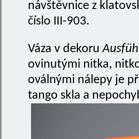
návštěvnice z klatov
číslo III-903.
Váza v dekoru
Ausfüh
ovinutými nitka, nitk
oválnými nálepy je př
tango skla a nepochy