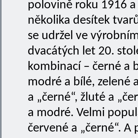
polovině roku 1916 a 
několika desítek tvarů
se udržel ve výrobní
dvacátých let 20. stol
kombinací – černé a b
modré a bílé, zelené a
a „černé“, žluté a „če
a modré. Velmi populá
červené a „černé“. A 