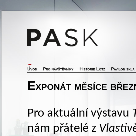
Úvod
Pro návštěvníky
Historie Lötz
Pavilon skla
Exponát měsíce břez
Pro aktuální výstavu
nám přátelé z
Vlasti