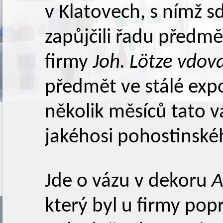
v Klatovech, s nímž s
zapůjčili řadu předmě
firmy
Joh. Lötze vdov
předmět ve stálé exp
několik měsíců tato v
jakéhosi pohostinské
Jde o vázu v dekoru
A
který byl u firmy po