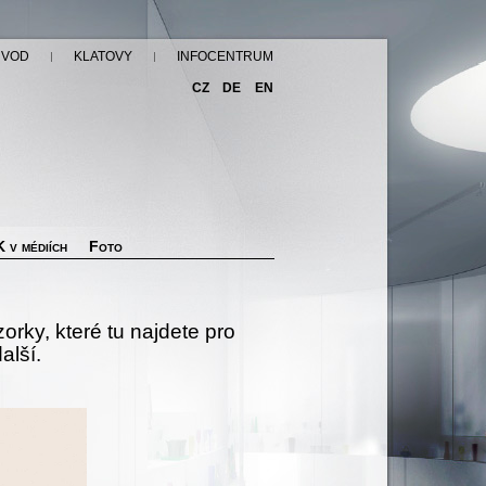
ÚVOD
KLATOVY
INFOCENTRUM
CZ
DE
EN
 v médiích
Foto
orky, které tu najdete pro
další.