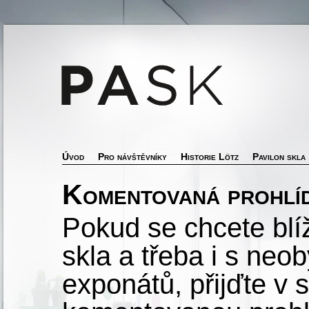
Úvod
Pro návštěvníky
Historie Lötz
Pavilon skla
Komentovaná prohlíd
Pokud se chcete blí
skla a třeba i s neo
exponátů, přijďte v 