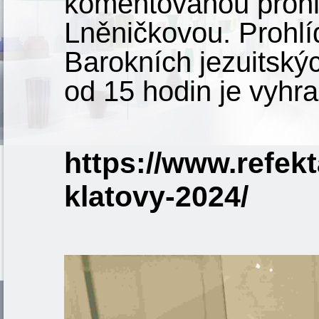
komentovanou prohlí
Lněničkovou. Prohlí
Barokních jezuitský
od 15 hodin je vyhr
https://www.refekt
klatovy-2024/