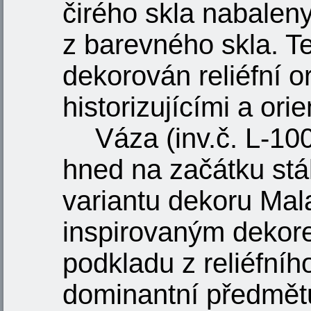
čirého skla nabaleny
z barevného skla. Te
dekorován reliéfní 
historizujícími a orie
Váza (inv.č. L-10
hned na začátku stál
variantu dekoru Mal
inspirovaným dekor
podkladu z reliéfníh
dominantní předmětů