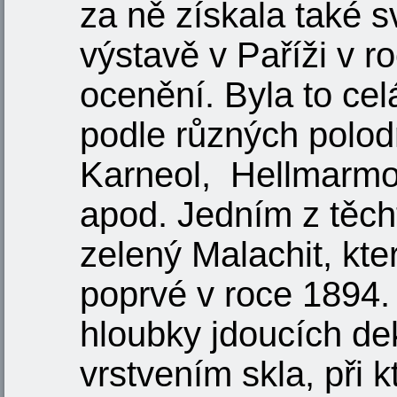
za ně získala také 
výstavě v Paříži v 
ocenění. Byla to ce
podle různých polo
Karneol, Hellmarmo
apod. Jedním z těcht
zelený Malachit, kt
poprvé v roce 1894.
hloubky jdoucích d
vrstvením skla, při 