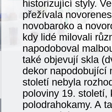
historizující styly.
přežívala novorenes
novobaroko a novor
kdy lidé milovali rů
napodoboval malbou. 
také objevují skla (d
dekor napodobující 
století nebyla rozh
poloviny 19. století
polodrahokamy. A ta