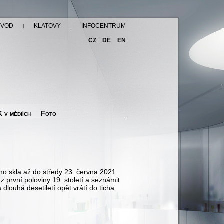
ÚVOD
KLATOVY
INFOCENTRUM
CZ
DE
EN
 v médiích
Foto
ho skla až do středy 23. června 2021.
 první poloviny 19. století a seznámit
louhá desetiletí opět vrátí do ticha