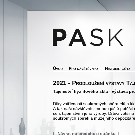
Úvod
Pro návštěvníky
Historie Lötz
2021 - Prodloužení výstavy Taj
Tajemství hyalitového skla - výstava pr
Díky vstřícnosti soukromých sběratelů a k
A tak naši návštěvníci mohou ještě potěšit
se s tajemstvím jeho výroby. Drtivá většin
soukromých sbírek a muzejního depozitáře
|
Návrat na předchozí stránku
|