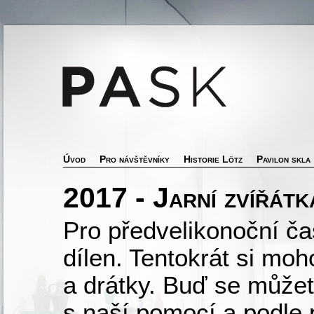
Úvod
Pro návštěvníky
Historie Lötz
Pavilon skla
2017 - Jarní zvířátk
Pro předvelikonoční čas
dílen. Tentokrát si moho
a drátky. Buď se můžet
s naší pomocí a podle 