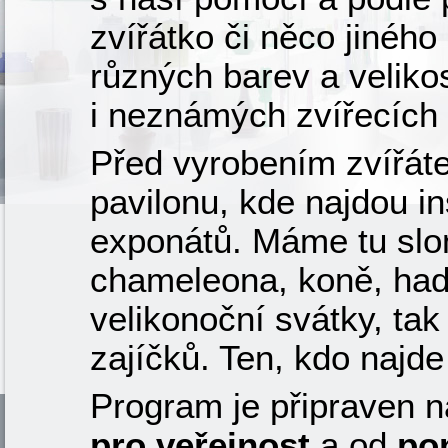
zvířátko či něco jiného
různých barev a veliko
i neznámých zvířecích
Před vyrobením zvířáte
pavilonu, kde najdou i
exponátů. Máme tu slon
chameleona, koně, hady,
velikonoční svátky, tak
zajíčků. Ten, kdo najd
Program je připraven 
pro veřejnost
a od
pon