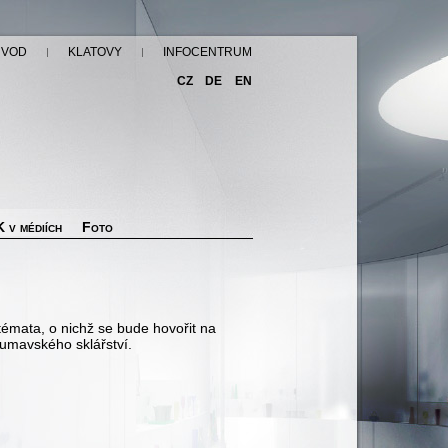
ÚVOD
KLATOVY
INFOCENTRUM
CZ
DE
EN
 v médiích
Foto
 témata, o nichž se bude hovořit na
umavského sklářství.