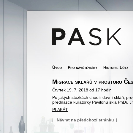
Úvod
Pro návštěvníky
Historie Lötz
Migrace sklářů v prostoru Čes
Čtvrtek 19. 7. 2018 od 17 hodin
Po jakých stezkách chodili dávní skláři, pr
přednášce kurátorky Pavilonu skla PhDr. J
PLAKÁT
|
Návrat na předchozí stránku
|