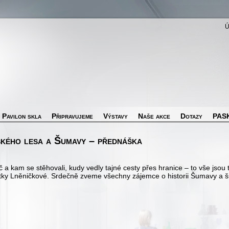
Pavilon skla
Připravujeme
Výstavy
Naše akce
Dotazy
PASK
kého lesa a Šumavy – přednáška
oč a kam se stěhovali, kudy vedly tajné cesty přes hranice – to vše jsou
itky Lněničkové. Srdečně zveme všechny zájemce o historii Šumavy a š