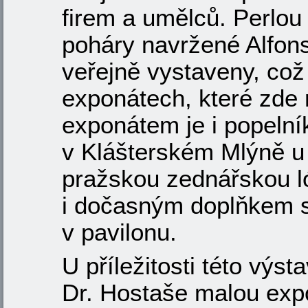
firem a umělců. Perlo
poháry navržené Alfon
veřejně vystaveny, což
exponátech, které zde
exponátem je i popelní
v Klášterském Mlýně u
pražskou zednářskou ló
i dočasným doplňkem st
v pavilonu.
U příležitosti této výs
Dr. Hostaše malou exp