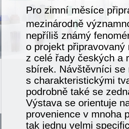
Pro zimní měsíce připra
mezinárodně významno
nepříliš známý fenomé
o projekt připravovaný
z celé řady českých a
sbírek. Návštěvníci s
s charakteristickými t
podrobně také se zedn
Výstava se orientuje 
provenience v mnoha p
tak jednu velmi specif