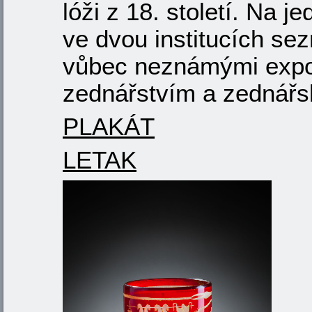
lóži z 18. století. Na 
ve dvou institucích se
vůbec neznámými expon
zednářstvím a zednář
PLAKÁT
LETAK